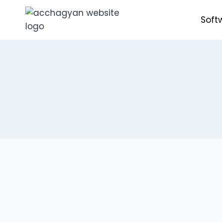
Skip
to
Soft
content