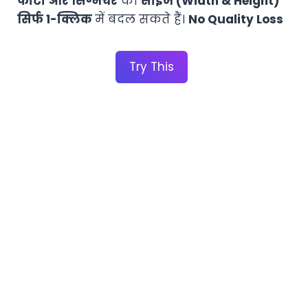
फोटो और सिग्नेचर
का
साइज (Width & Height)
सिर्फ 1-क्लिक
में बदल सकते हैं।
No Quality Loss
Try This