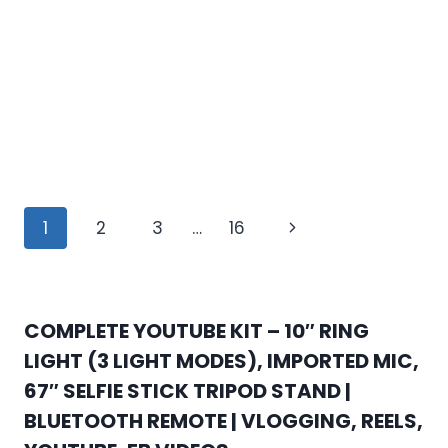
Page
Next
1
2
3
…
16
navigation
Page
COMPLETE YOUTUBE KIT – 10″ RING
LIGHT (3 LIGHT MODES), IMPORTED MIC,
67″ SELFIE STICK TRIPOD STAND |
BLUETOOTH REMOTE | VLOGGING, REELS,