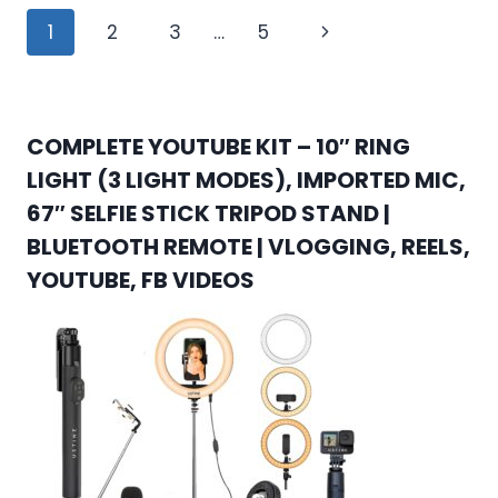
Page
Next
1
2
3
…
5
navigation
Page
COMPLETE YOUTUBE KIT – 10″ RING
LIGHT (3 LIGHT MODES), IMPORTED MIC,
67″ SELFIE STICK TRIPOD STAND |
BLUETOOTH REMOTE | VLOGGING, REELS,
YOUTUBE, FB VIDEOS