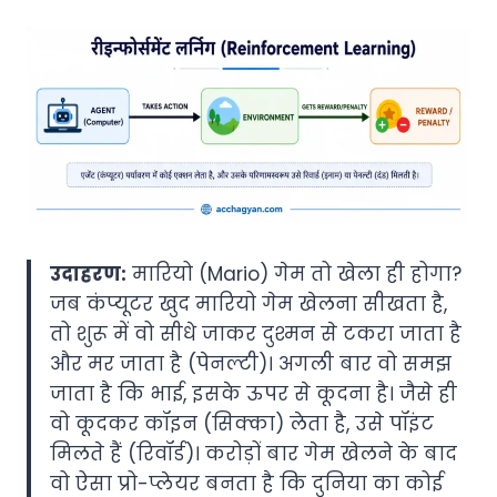
उदाहरण:
मारियो (Mario) गेम तो खेला ही होगा?
जब कंप्यूटर खुद मारियो गेम खेलना सीखता है,
तो शुरू में वो सीधे जाकर दुश्मन से टकरा जाता है
और मर जाता है (पेनल्टी)। अगली बार वो समझ
जाता है कि भाई, इसके ऊपर से कूदना है। जैसे ही
वो कूदकर कॉइन (सिक्का) लेता है, उसे पॉइंट
मिलते हैं (रिवॉर्ड)। करोड़ों बार गेम खेलने के बाद
वो ऐसा प्रो-प्लेयर बनता है कि दुनिया का कोई