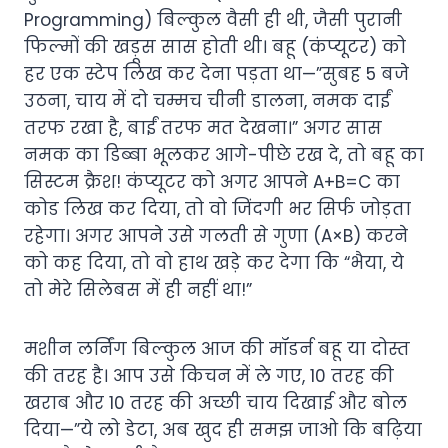
Programming) बिल्कुल वैसी ही थी, जैसी पुरानी
फिल्मों की खड़ूस सास होती थी। बहू (कंप्यूटर) को
हर एक स्टेप लिख कर देना पड़ता था—”सुबह 5 बजे
उठना, चाय में दो चम्मच चीनी डालना, नमक दाईं
तरफ रखा है, बाईं तरफ मत देखना।” अगर सास
नमक का डिब्बा भूलकर आगे-पीछे रख दे, तो बहू का
सिस्टम क्रैश! कंप्यूटर को अगर आपने A+B=C का
कोड लिख कर दिया, तो वो जिंदगी भर सिर्फ जोड़ता
रहेगा। अगर आपने उसे गलती से गुणा (A×B) करने
को कह दिया, तो वो हाथ खड़े कर देगा कि “भैया, ये
तो मेरे सिलेबस में ही नहीं था!”
मशीन लर्निंग बिल्कुल आज की मॉडर्न बहू या दोस्त
की तरह है। आप उसे किचन में ले गए, 10 तरह की
खराब और 10 तरह की अच्छी चाय दिखाई और बोल
दिया—”ये लो डेटा, अब खुद ही समझ जाओ कि बढ़िया