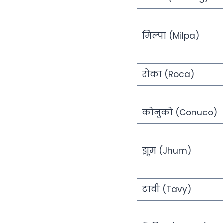
मिल्पा (Milpa)
रोका (Roca)
कोनुको (Conuco)
झूम (Jhum)
टावी (Tavy)