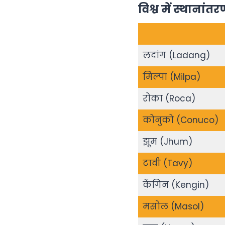
विश्व में स्थानांतर
लदांग (Ladang)
मिल्पा (Milpa)
रोका (Roca)
कोनुको (Conuco)
झूम (Jhum)
टावी (Tavy)
केंगिन (Kengin)
मसोल (Masol)