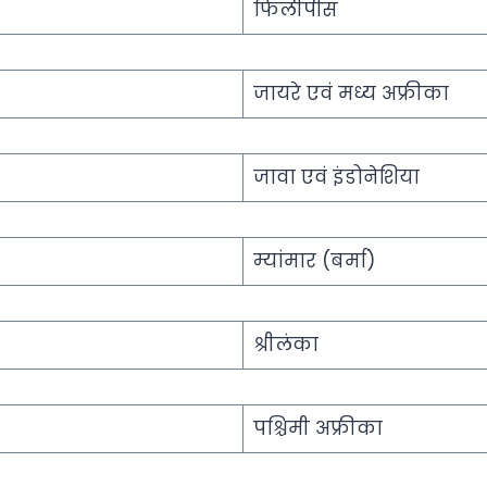
फिलीपींस
जायरे एवं मध्य अफ्रीका
जावा एवं इंडोनेशिया
म्यांमार (बर्मा)
श्रीलंका
पश्चिमी अफ्रीका